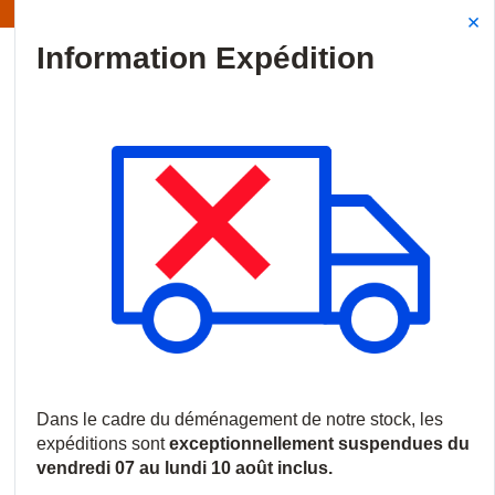
Information | Les expéditions sont actuellement suspendues
Site Search
{0
menu