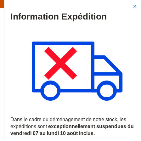
Information | Les expéditions sont actuellement suspendues
Site Search
{0
menu
Accueil
/
Marques
/
TEF
TEF