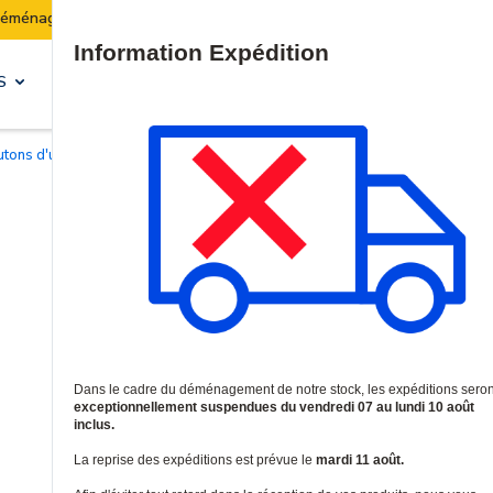
:
Les expéditions seront suspendues du 07 au 10 août
Site Search
S
SOLUTIONS & SERVICES
outons d'urgence