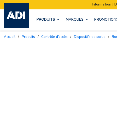
Information | Déménagement de notre stock 
PRODUITS
MARQUES
PROMOTION
Accueil
/
Produits
/
Contrôle d'accès
/
Dispositifs de sortie
/
B