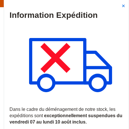
Information | Les expéditions sont actuellement suspendues
Site Search
{0
menu
Accueil
/
Produits
/
Vidéosurveillance
/
Enregistreurs et serveurs