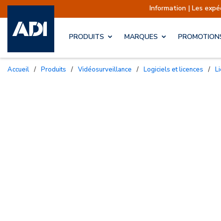
Information | Les expéditions sont actuellem
PRODUITS
MARQUES
PROMOTION
Accueil
/
Produits
/
Vidéosurveillance
/
Logiciels et licences
/