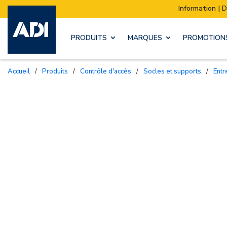
Information | Déménagement de notre stock :
PRODUITS
MARQUES
PROMOTION
Accueil
/
Produits
/
Contrôle d'accès
/
Socles et supports
/
Ent