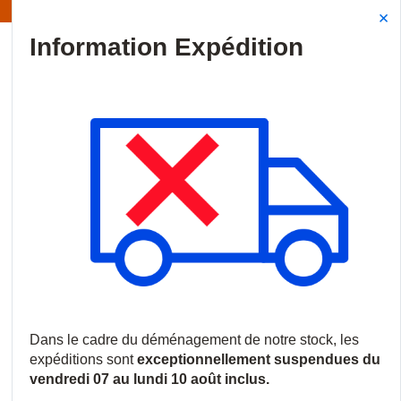
Information | Les expéditions sont actuellement suspendues
Site Search
{0
menu
Accueil
/
Produits
/
Vidéosurveillance
/
Caméras IP
/
Caméras 