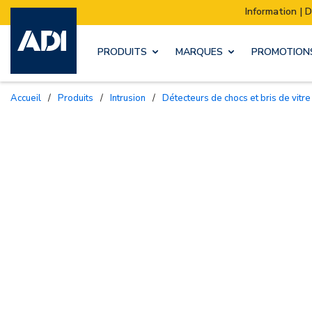
Information | Déménagement de notre stock :
PRODUITS
MARQUES
PROMOTION
Accueil
/
Produits
/
Intrusion
/
Détecteurs de chocs et bris de vitre