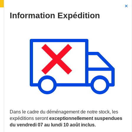
Déménagement de notre stock :
Les expéditions seront
Site Search
{0
menu
Accueil
/
Nouveautés