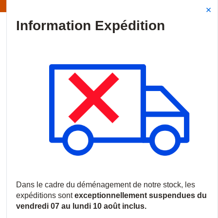
ormation | Les expéditions sont actuellement suspendues
Site Search
{0
menu
Accueil
/
Nouveautés