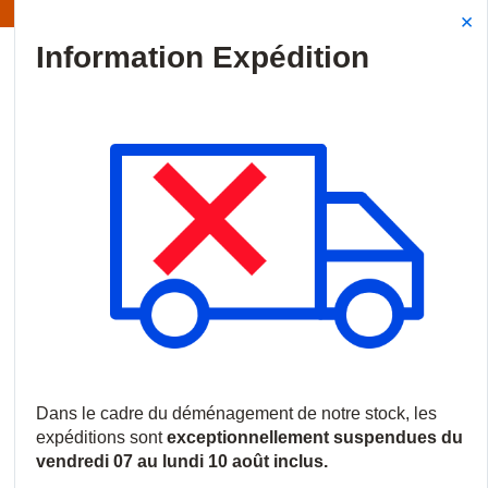
mation | Les expéditions sont actuellement suspendues
Site Search
{0
menu
Accueil
/
Nouveautés