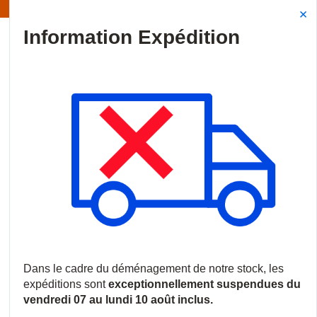
ion | Les expéditions sont actuellement suspendues
Site Search
{0
menu
Accueil
/
Nouveautés