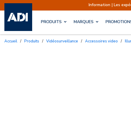
Information | Les expéditions sont ac
PRODUITS
MARQUES
PROMOTION
Accueil
/
Produits
/
Vidéosurveillance
/
Accessoires video
/
Ill