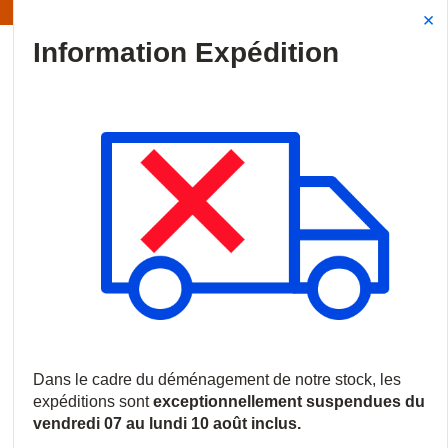
Information | Les expéditions sont actuellement suspendues
Site Search
{0
menu
Accueil
/
Produits
/
Vidéosurveillance
/
Logiciels et licences
/