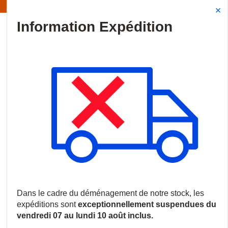
Information | Les expéditions sont actuellement suspendues
Site Search
{0
menu
Accueil
/
Produits
/
Vidéosurveillance
/
Moniteurs vidéo