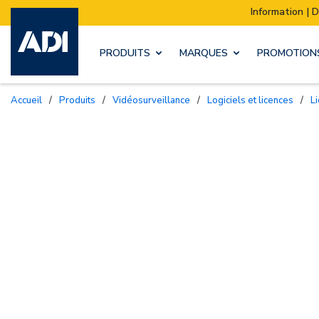
Information | Déménagement de notre stock :
PRODUITS
MARQUES
PROMOTION
Accueil
/
Produits
/
Vidéosurveillance
/
Logiciels et licences
/