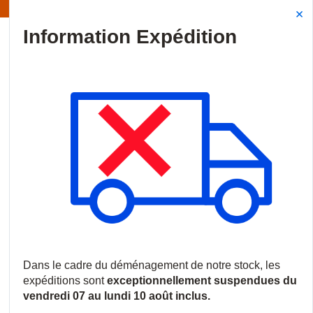
Information | Les expéditions sont actuellement suspendues
Site Search
{0
menu
Accueil
/
Produits
/
Audiovisuel professionnel
/
Câbles de conne