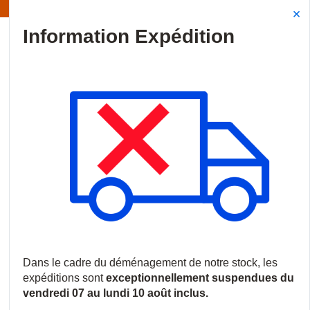
Information | Les expéditions sont actuellement suspendues
Site Search
{0
menu
Accueil
/
Produits
/
Vidéosurveillance
/
Logiciels et licences
/