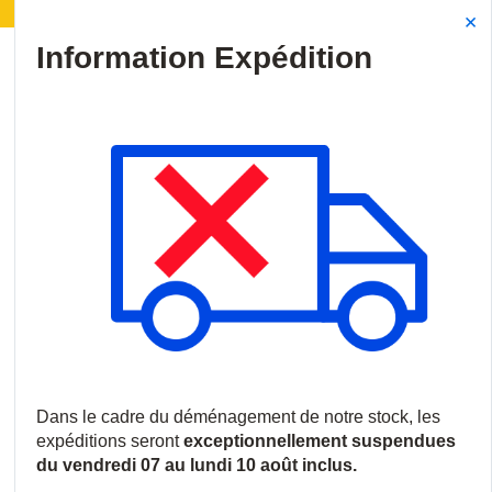
nagement de notre stock :
Les expéditions seront su
Site Search
{0
menu
Accueil
/
Produits
/
Vidéosurveillance
/
Caméras IP
/
Caméras 