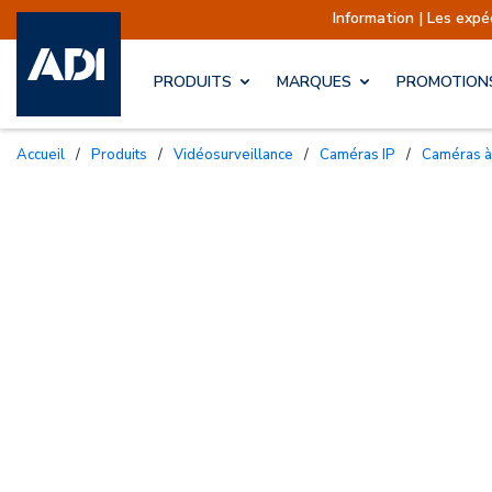
Information | Les expéditions sont a
PRODUITS
MARQUES
PROMOTION
Accueil
/
Produits
/
Vidéosurveillance
/
Caméras IP
/
Caméras 