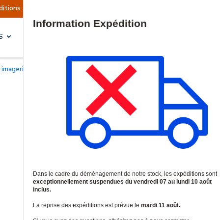
ctuellement suspendues
Reprise prévue le mardi
Site Search
S
SOLUTIONS & SERVICES
à imagerie thermique