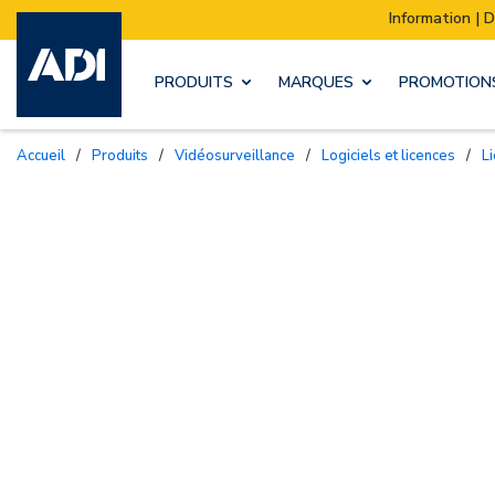
Information | Déménagement de notre stock :
PRODUITS
MARQUES
PROMOTION
Accueil
/
Produits
/
Vidéosurveillance
/
Logiciels et licences
/