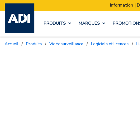
Information | Déménagement de notre stock :
PRODUITS
MARQUES
PROMOTION
Accueil
/
Produits
/
Vidéosurveillance
/
Logiciels et licences
/