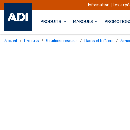
Information | Les expéditions sont 
PRODUITS
MARQUES
PROMOTION
Accueil
/
Produits
/
Solutions réseaux
/
Racks et boîtiers
/
Arm