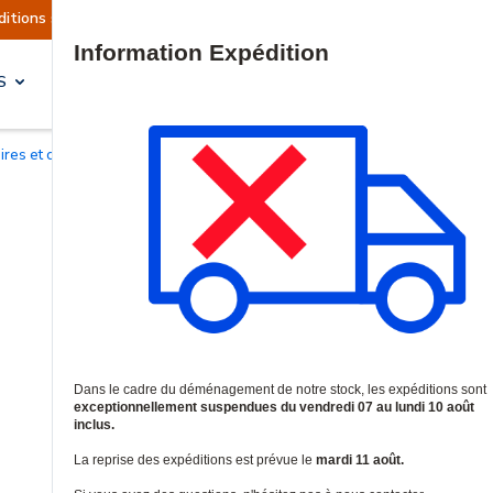
actuellement suspendues
Reprise prévue le mard
Site Search
S
SOLUTIONS & SERVICES
oires et cadres de rackage