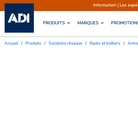
Information | Les expéditions sont actue
PRODUITS
MARQUES
PROMOTION
Accueil
/
Produits
/
Solutions réseaux
/
Racks et boîtiers
/
Arm