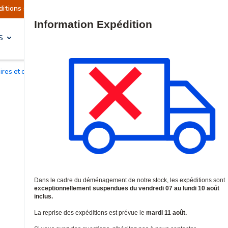
llement suspendues
Reprise prévue le mardi 11 
Site Search
S
SOLUTIONS & SERVICES
oires et cadres de rackage