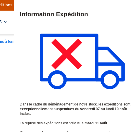
llement suspendues
Reprise prévue le mardi 11 
Site Search
S
SOLUTIONS & SERVICES
ons à fumée