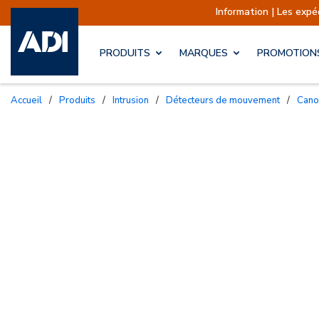
Information | Les expéditions sont actue
PRODUITS
MARQUES
PROMOTION
Accueil
/
Produits
/
Intrusion
/
Détecteurs de mouvement
/
Can