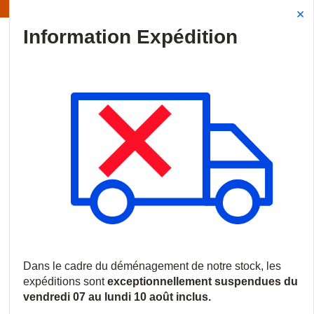
Information | Les expéditions sont actuellement suspendues
Site Search
{0
menu
Accueil
/
Produits
/
Vidéosurveillance
/
Accessoires video
/
Câ