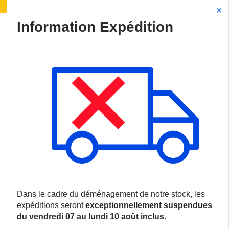
agement de notre stock :
Les expéditions seront sus
Site Search
{0
menu
Accueil
/
Produits
/
Vidéosurveillance
/
Caméras IP
/
Caméras 