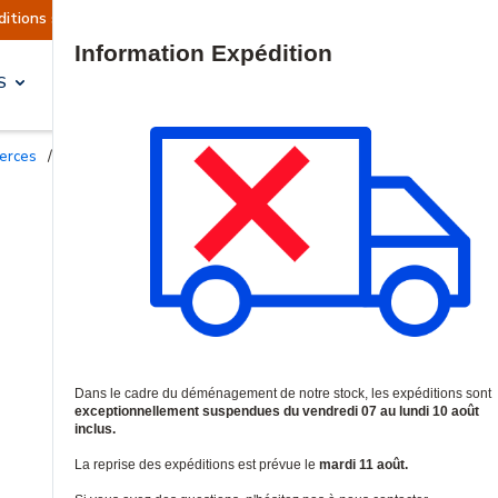
ont actuellement suspendues
Reprise prévue le 
Site Search
S
SOLUTIONS & SERVICES
merces
/
Haut-parleurs professionnels