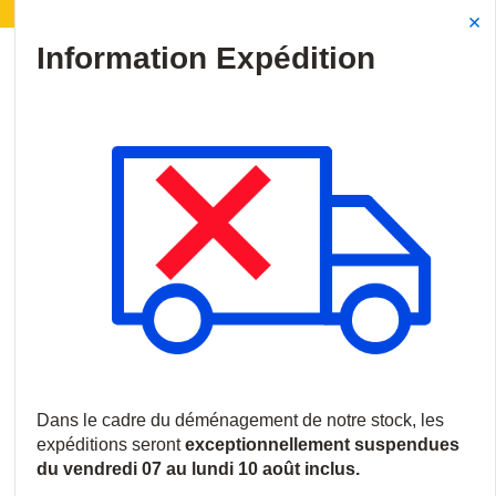
 Déménagement de notre stock :
Les expéditions sero
Site Search
{0
menu
Accueil
/
Produits
/
Vidéosurveillance
/
Accessoires video
/
Ill