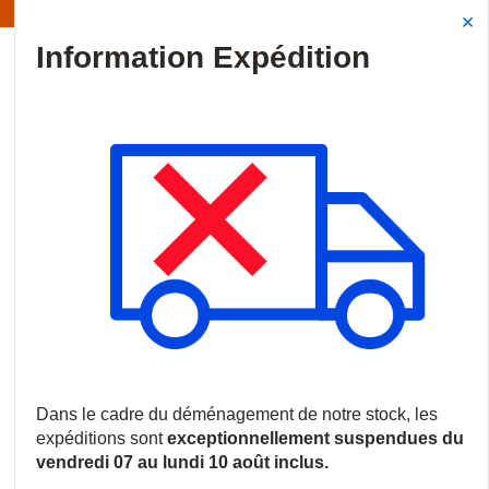
Information | Les expéditions sont actuellement suspendues
Site Search
{0
menu
Accueil
/
Produits
/
Vidéosurveillance
/
Caméras IP
/
Caméras 