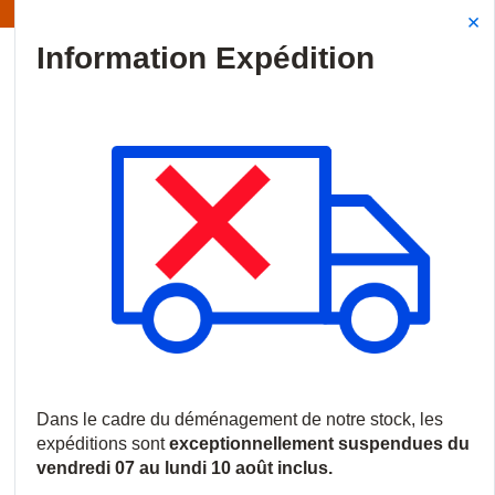
Information | Les expéditions sont actuellement suspendues
Site Search
{0
menu
Accueil
/
Produits
/
Vidéosurveillance
/
Caméras IP
/
Caméras 