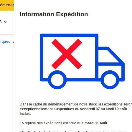
Les expéditions seront suspendues du 07 au 10 août inclus
Site Search
S
SOLUTIONS & SERVICES
niques
/
Contacts d'ouverture filaire