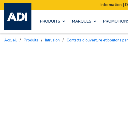
Information | Déménagement de notre stock :
PRODUITS
MARQUES
PROMOTION
Accueil
/
Produits
/
Intrusion
/
Contacts d'ouverture et boutons pa