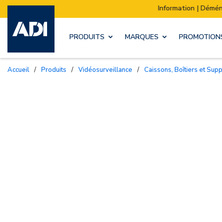
Information | Déménagement de notre stock :
PRODUITS
MARQUES
PROMOTION
Accueil
/
Produits
/
Vidéosurveillance
/
Caissons, Boîtiers et Sup