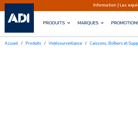
Information | Les expéditions sont actuellemen
PRODUITS
MARQUES
PROMOTION
Accueil
/
Produits
/
Vidéosurveillance
/
Caissons, Boîtiers et Sup