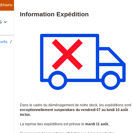
t suspendues
Reprise prévue le mardi 11 août.
Site Search
S
SOLUTIONS & SERVICES
ports
/
Supports de fixation