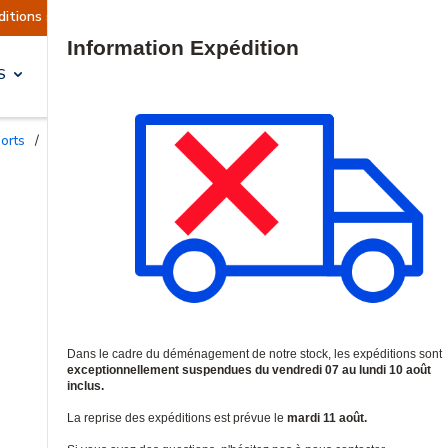
ont actuellement suspendues
Reprise prévue le 
Site Search
S
SOLUTIONS & SERVICES
ports
/
Supports de fixation