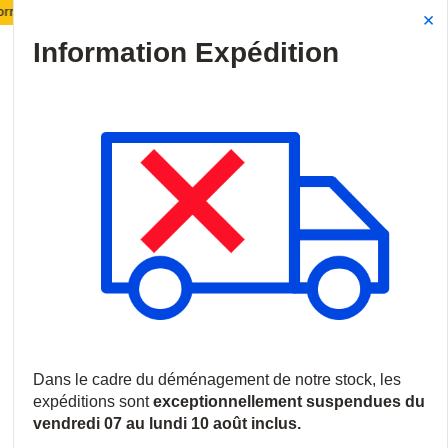
ent de notre stock :
Les expéditions seront suspendu
Site Search
{0
menu
Accueil
/
Nouveautés