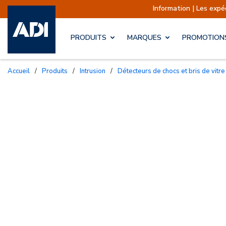
Information | Les expéditions sont act
PRODUITS
MARQUES
PROMOTION
Accueil
/
Produits
/
Intrusion
/
Détecteurs de chocs et bris de vitre