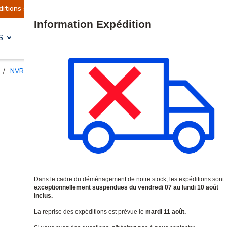
 sont actuellement suspendues
Reprise prévue l
Site Search
S
SOLUTIONS & SERVICES
/
NVRs