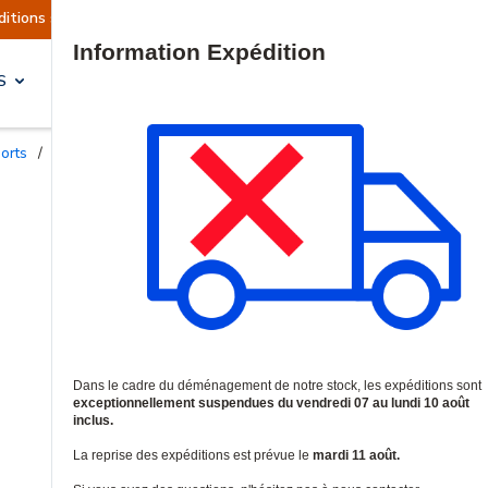
 sont actuellement suspendues
Reprise prévue l
Site Search
S
SOLUTIONS & SERVICES
ports
/
Supports de fixation