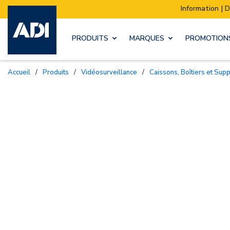
Information | Déménagement de notre stock :
PRODUITS
MARQUES
PROMOTION
Accueil
/
Produits
/
Vidéosurveillance
/
Caissons, Boîtiers et Sup