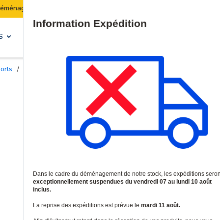
Les expéditions seront suspendues du 07 au 10 août in
Site Search
S
SOLUTIONS & SERVICES
ports
/
Accessoires pour boîtiers