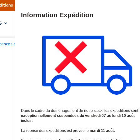
tions sont actuellement suspendues
Reprise pré
Site Search
S
SOLUTIONS & SERVICES
Licences et garanties