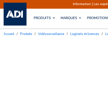
Information | Les expédi
PRODUITS
MARQUES
PROMOTION
Accueil
/
Produits
/
Vidéosurveillance
/
Logiciels et licences
/