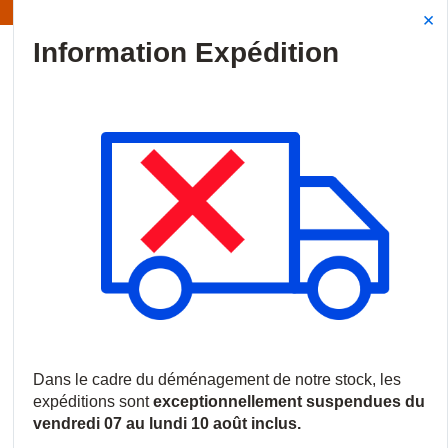
Information | Les expéditions sont actuellement suspendues
Site Search
{0
menu
Accueil
/
Produits
/
Vidéosurveillance
/
Logiciels et licences
/