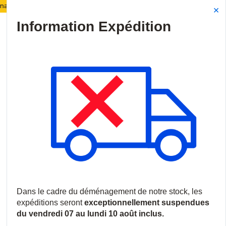
ck :
Les expéditions seront suspendues du 07 au 10 a
Site Search
{0
menu
Accueil
/
Produits
/
Vidéosurveillance
/
Logiciels et licences
/