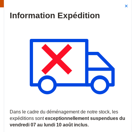
Information | Les expéditions sont actuellement suspendues
Site Search
{0
menu
Accueil
/
Produits
/
Vidéosurveillance
/
Logiciels et licences
/