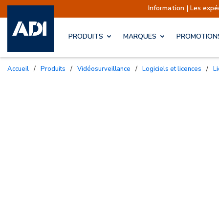
Information | Les expéditions s
PRODUITS
MARQUES
PROMOTION
Accueil
/
Produits
/
Vidéosurveillance
/
Logiciels et licences
/