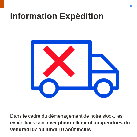
Information | Les expéditions sont actuellement suspendues
Site Search
{0
menu
Accueil
/
Produits
/
Vidéosurveillance
/
Caméras IP
/
Caméras