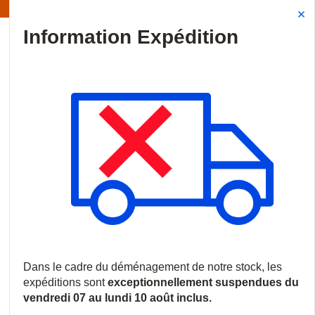
Information | Les expéditions sont actuellement suspendues
Site Search
{0
menu
Accueil
/
Marques
/
Hawc