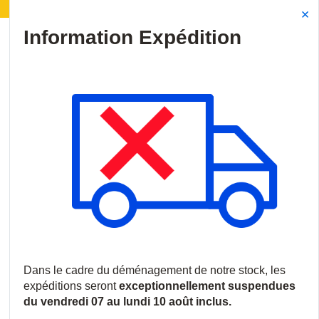
tion | Déménagement de notre stock :
Les expédition
Site Search
{0
menu
Accueil
/
Nouveautés