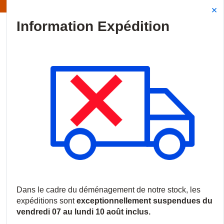
Information | Les expéditions sont actuellement suspendues
Site Search
{0
menu
Accueil
/
Produits
/
Vidéosurveillance
/
Caméras IP
/
Caméras 