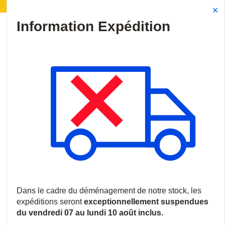
 | Déménagement de notre stock :
Les expéditions ser
Site Search
{0
menu
Accueil
/
Produits
/
Batteries et alimentations
/
Boîtiers et cartes